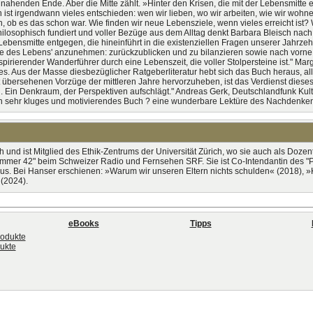
enden Ende. Aber die Mitte zählt. »Hinter den Krisen, die mit der Lebensmitte ei
ist irgendwann vieles entschieden: wen wir lieben, wo wir arbeiten, wie wir wohn
, ob es das schon war. Wie finden wir neue Lebensziele, wenn vieles erreicht ist
hilosophisch fundiert und voller Bezüge aus dem Alltag denkt Barbara Bleisch nac
er Lebensmitte entgegen, die hineinführt in die existenziellen Fragen unserer Jahr
te des Lebens' anzunehmen: zurückzublicken und zu bilanzieren sowie nach vorne zu 
spirierender Wanderführer durch eine Lebenszeit, die voller Stolpersteine ist." Mar
. Aus der Masse diesbezüglicher Ratgeberliteratur hebt sich das Buch heraus, all
t übersehenen Vorzüge der mittleren Jahre hervorzuheben, ist das Verdienst dieses
Ein Denkraum, der Perspektiven aufschlägt." Andreas Gerk, Deutschlandfunk Kultur
»Ein sehr kluges und motivierendes Buch ? eine wunderbare Lektüre des Nachdenke
ich und ist Mitglied des Ethik-Zentrums der Universität Zürich, wo sie auch als Doze
Zimmer 42" beim Schweizer Radio und Fernsehen SRF. Sie ist Co-Intendantin des 
s. Bei Hanser erschienen: »Warum wir unseren Eltern nichts schulden« (2018), »
(2024).
eBooks
Tipps
rodukte
dukte