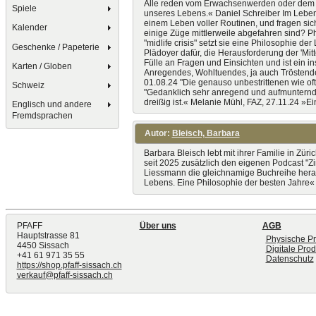
Alle reden vom Erwachsenwerden oder dem nah
Spiele
unseres Lebens.« Daniel Schreiber Im Leben 
einem Leben voller Routinen, und fragen sich
Kalender
einige Züge mittlerweile abgefahren sind? P
"midlife crisis" setzt sie eine Philosophie d
Geschenke / Papeterie
Plädoyer dafür, die Herausforderung der 'Mit
Fülle an Fragen und Einsichten und ist ein in
Karten / Globen
Anregendes, Wohltuendes, ja auch Tröstendes
01.08.24 "Die genauso unbestrittenen wie of
Schweiz
"Gedanklich sehr anregend und aufmunternd. 
dreißig ist.« Melanie Mühl, FAZ, 27.11.24 
Englisch und andere
Fremdsprachen
Autor:
Bleisch, Barbara
Barbara Bleisch lebt mit ihrer Familie in Zür
seit 2025 zusätzlich den eigenen Podcast "
Liessmann die gleichnamige Buchreihe herau
Lebens. Eine Philosophie der besten Jahre« 
PFAFF
Über uns
AGB
Hauptstrasse 81
Physische P
4450 Sissach
Digitale Pro
+41 61 971 35 55
Datenschutz
https://shop.pfaff-sissach.ch
verkauf@pfaff-sissach.ch