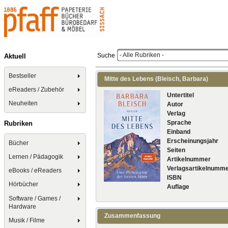
- Alle Rubriken -
Suche
Aktuell
Bestseller
Mitte des Lebens (Bleisch, Barbara)
eReaders / Zubehör
Untertitel
Neuheiten
Autor
Verlag
Sprache
Rubriken
Einband
Erscheinungsjahr
Bücher
Seiten
Lernen / Pädagogik
Artikelnummer
Verlagsartikelnumm
eBooks / eReaders
ISBN
Hörbücher
Auflage
Software / Games /
Hardware
Zusammenfassung
Musik / Filme