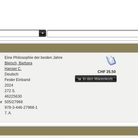
Eine Philosophie der besten Jahre
Bleisch, Barbara
Hanser C.
CHF 35.50
Deutsch
In den Warenkorb
Fester Einband
2024
272 S.
46225630
er
505/27968
978-3-446-27968-1
7. A.