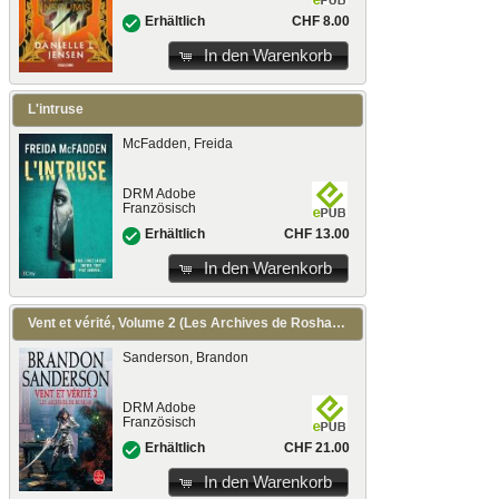
CHF 8.00
Erhältlich
In den Warenkorb
L'intruse
McFadden, Freida
DRM Adobe
Französisch
CHF 13.00
Erhältlich
In den Warenkorb
Vent et vérité, Volume 2 (Les Archives de Roshar, Tome 5)
Sanderson, Brandon
DRM Adobe
Französisch
CHF 21.00
Erhältlich
In den Warenkorb