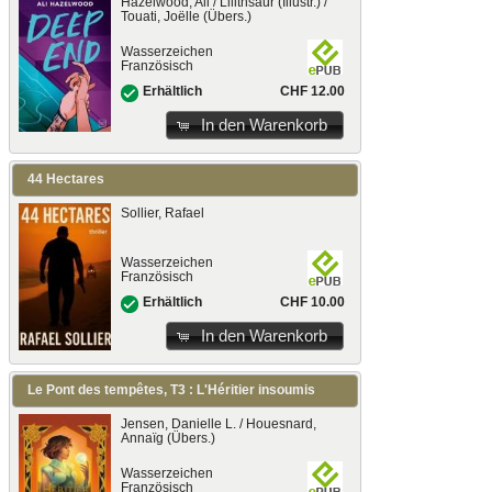
Hazelwood, Ali / Lilithsaur (Illustr.) /
Touati, Joëlle (Übers.)
Wasserzeichen
Französisch
CHF 12.00
Erhältlich
In den Warenkorb
44 Hectares
Sollier, Rafael
Wasserzeichen
Französisch
CHF 10.00
Erhältlich
In den Warenkorb
Le Pont des tempêtes, T3 : L'Héritier insoumis
Jensen, Danielle L. / Houesnard,
Annaïg (Übers.)
Wasserzeichen
Französisch