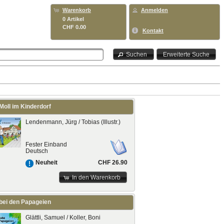
Warenkorb
Anmelden
0 Artikel
CHF 0.00
Kontakt
Suchen
Erweiterte Suche
Moll im Kinderdorf
Lendenmann, Jürg / Tobias (Illustr.)
Fester Einband
Deutsch
CHF 26.90
Neuheit
In den Warenkorb
 bei den Papageien
Glättli, Samuel / Koller, Boni