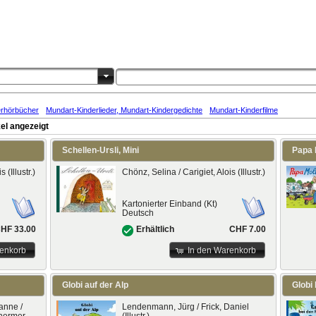
erhörbücher
Mundart-Kinderlieder, Mundart-Kindergedichte
Mundart-Kinderfilme
el angezeigt
Schellen-Ursli, Mini
Papa 
 (Illustr.)
Chönz, Selina / Carigiet, Alois (Illustr.)
Kartonierter Einband (Kt)
Deutsch
HF 33.00
CHF 7.00
Erhältlich
renkorb
In den Warenkorb
Globi auf der Alp
Globi
eanne /
Lendenmann, Jürg / Frick, Daniel