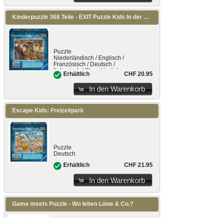
Kinderpuzzle 368 Teile - EXIT Puzzle Kids In der Zauberschule
Puzzle
Niederländisch / Englisch /
Französisch / Deutsch /
Italienisch / Slowakisch /
CHF 20.95
Erhältlich
Spanisch
In den Warenkorb
Escape Kids: Freizeitpark
Puzzle
Deutsch
CHF 21.95
Erhältlich
In den Warenkorb
Game meets Puzzle - Wo leben Löwe & Co.?