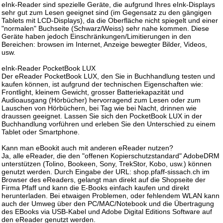
eInk-Reader sind spezielle Geräte, die aufgrund Ihres eInk-Displays
sehr gut zum Lesen geeignet sind (im Gegensatz zu den gängigen
Tablets mit LCD-Displays), da die Oberfläche nicht spiegelt und einer
"normalen" Buchseite (Schwarz/Weiss) sehr nahe kommen. Diese
Geräte haben jedoch Einschränkungen/Limitierungen in den
Bereichen: browsen im Internet, Anzeige bewegter Bilder, Videos,
usw.
eInk-Reader PocketBook LUX
Der eReader PocketBook LUX, den Sie in Buchhandlung testen und
kaufen können, ist aufgrund der technischen Eigenschaften wie:
Frontlight, kleinem Gewicht, grosser Batteriekapazität und
Audioausgang (Hörbücher) hervorragend zum Lesen oder zum
Lauschen von Hörbüchern, bei Tag wie bei Nacht, drinnen wie
draussen geeignet. Lassen Sie sich den PocketBook LUX in der
Buchhandlung vorführen und erleben Sie den Unterschied zu einem
Tablet oder Smartphone.
Kann man eBookit auch mit anderen eReader nutzen?
Ja, alle eReader, die den "offenen Kopierschutzstandard" AdobeDRM
unterstützen (Tolino, Bookeen, Sony, TrekStor, Kobo, usw.) können
genutzt werden. Durch Eingabe der URL: shop.pfaff-sissach.ch im
Browser des eReaders, gelangt man direkt auf die Shopseite der
Firma Pfaff und kann die E-Books einfach kaufen und direkt
herunterladen. Bei etwaigen Problemen, oder fehlendem WLAN kann
auch der Umweg über den PC/MAC/Notebook und die Übertragung
des EBooks via USB-Kabel und Adobe Digital Editions Software auf
den eReader genutzt werden.