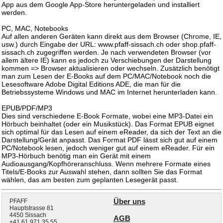
App aus dem Google App-Store heruntergeladen und installiert
werden.
PC, MAC, Notebooks
Auf allen anderen Geräten kann direkt aus dem Browser (Chrome, IE,
usw.) durch Eingabe der URL: www.pfaff-sissach.ch oder shop.pfaff-
sissach.ch zugegriffen werden. Je nach verwendeten Browser (vor
allem ältere IE) kann es jedoch zu Verschiebungen der Darstellung
kommen => Browser aktualisieren oder wechseln. Zusätzlich benötigt
man zum Lesen der E-Books auf dem PC/MAC/Notebook noch die
Lesesoftware Adobe Digital Editions ADE, die man für die
Betriebssysteme Windows und MAC im Internet herunterladen kann.
EPUB/PDF/MP3
Dies sind verschiedene E-Book Formate, wobei eine MP3-Datei ein
Hörbuch beinhaltet (oder ein Musikstück). Das Format EPUB eignet
sich optimal für das Lesen auf einem eReader, da sich der Text an die
Darstellung/Gerät anpasst. Das Format PDF lässt sich gut auf einem
PC/Notebook lesen, jedoch weniger gut auf einem eReader. Für ein
MP3-Hörbuch benötig man ein Gerät mit einem
Audioausgang/Kopfhöreranschluss. Wenn mehrere Formate eines
Titels/E-Books zur Auswahl stehen, dann sollten Sie das Format
wählen, das am besten zum geplanten Lesegerät passt.
PFAFF
Über uns
Hauptstrasse 81
4450 Sissach
AGB
+41 61 971 35 55