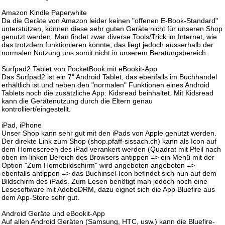
Amazon Kindle Paperwhite
Da die Geräte von Amazon leider keinen "offenen E-Book-Standard"
unterstützen, können diese sehr guten Geräte nicht für unseren Shop
genutzt werden. Man findet zwar diverse Tools/Trick im Internet, wie
das trotzdem funktionieren könnte, das liegt jedoch ausserhalb der
normalen Nutzung uns somit nicht in unserem Beratungsbereich.
Surfpad2 Tablet von PocketBook mit eBookit-App
Das Surfpad2 ist ein 7" Android Tablet, das ebenfalls im Buchhandel
erhältlich ist und neben den "normalen" Funktionen eines Android
Tablets noch die zusätzliche App: Kidsread beinhaltet. Mit Kidsread
kann die Gerätenutzung durch die Eltern genau
kontrolliert/eingestellt.
iPad, iPhone
Unser Shop kann sehr gut mit den iPads von Apple genutzt werden.
Der direkte Link zum Shop (shop.pfaff-sissach.ch) kann als Icon auf
dem Homescreen des iPad verankert werden (Quadrat mit Pfeil nach
oben im linken Bereich des Browsers antippen => ein Menü mit der
Option "Zum Homebildschirm" wird angeboten angeboten =>
ebenfalls antippen => das Buchinsel-Icon befindet sich nun auf dem
Bildschirm des iPads. Zum Lesen benötigt man jedoch noch eine
Lesesoftware mit AdobeDRM, dazu eignet sich die App Bluefire aus
dem App-Store sehr gut.
Android Geräte und eBookit-App
Auf allen Android Geräten (Samsung, HTC, usw.) kann die Bluefire-