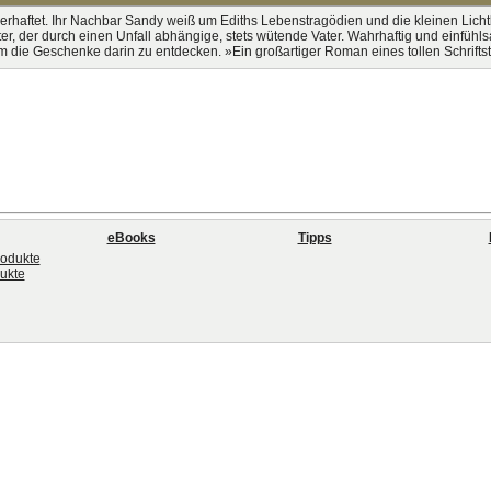
haftet. Ihr Nachbar Sandy weiß um Ediths Lebenstragödien und die kleinen Lichtbl
er, der durch einen Unfall abhängige, stets wütende Vater. Wahrhaftig und einfühls
m die Geschenke darin zu entdecken. »Ein großartiger Roman eines tollen Schriftste
eBooks
Tipps
rodukte
dukte