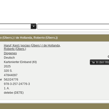
o (Übers.) / de Hollanda, Roberto (Übers.))
Haruf, Kent / pociao (Übers.) / de Hollanda,
Roberto (Übers.)
Diogenes
Deutsch
Kartonierter Einband (Kt)
In den W
2025
320 S.
47844097
er
562/24776
978-3-257-24776-3
1. A.
detebe (DETE)