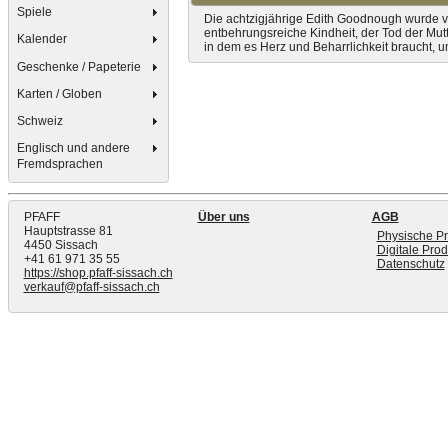
Spiele
Die achtzigjährige Edith Goodnough wurde ver
entbehrungsreiche Kindheit, der Tod der Mutt
Kalender
in dem es Herz und Beharrlichkeit braucht, u
Geschenke / Papeterie
Karten / Globen
Schweiz
Englisch und andere
Fremdsprachen
PFAFF
Über uns
AGB
Hauptstrasse 81
Physische P
4450 Sissach
Digitale Pro
+41 61 971 35 55
Datenschutz
https://shop.pfaff-sissach.ch
verkauf@pfaff-sissach.ch