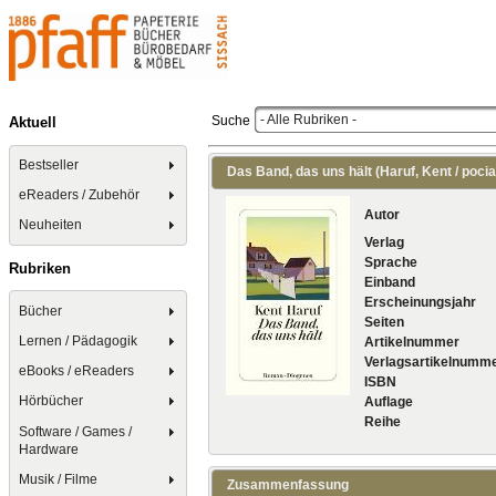
- Alle Rubriken -
Suche
Aktuell
Bestseller
Das Band, das uns hält (Haruf, Kent / pocia
eReaders / Zubehör
Autor
Neuheiten
Verlag
Sprache
Rubriken
Einband
Erscheinungsjahr
Bücher
Seiten
Lernen / Pädagogik
Artikelnummer
Verlagsartikelnumm
eBooks / eReaders
ISBN
Hörbücher
Auflage
Reihe
Software / Games /
Hardware
Musik / Filme
Zusammenfassung