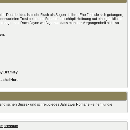
bt. Doch beides ist mehr Fluch als Segen. In ihrer Ehe fühlt sie sich gefangen,
nerwarteten Trost bei einem Freund und schöpft Hoffnung auf eine glückliche
en zu beginnen. Doch Jayne weiß genau, dass man der Vergangenheit nicht so
en.
thy Bramley
Rachel Hore
m englischen Sussex und schreibt jedes Jahr zwei Romane - einen für die
Impressum