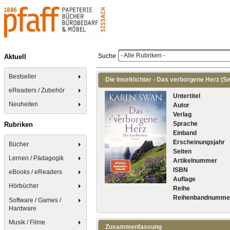
- Alle Rubriken -
Suche
Aktuell
Bestseller
Die Inseltöchter - Das verborgene Herz (Sw
eReaders / Zubehör
Untertitel
Neuheiten
Autor
Verlag
Sprache
Rubriken
Einband
Erscheinungsjahr
Bücher
Seiten
Lernen / Pädagogik
Artikelnummer
ISBN
eBooks / eReaders
Auflage
Hörbücher
Reihe
Reihenbandnumme
Software / Games /
Hardware
Musik / Filme
Zusammenfassung