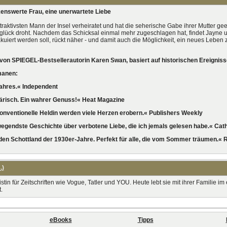
kenswerte Frau, eine unerwartete Liebe
traktivsten Mann der Insel verheiratet und hat die seherische Gabe ihrer Mutter geer
glück droht. Nachdem das Schicksal einmal mehr zugeschlagen hat, findet Jayne u
akuiert werden soll, rückt näher - und damit auch die Möglichkeit, ein neues Leb
 von SPIEGEL-Bestsellerautorin Karen Swan, basiert auf historischen Ereigniss
manen:
ahres.« Independent
ärisch. Ein wahrer Genuss!« Heat Magazine
onventionelle Heldin werden viele Herzen erobern.« Publishers Weekly
egendste Geschichte über verbotene Liebe, die ich jemals gelesen habe.« Ca
den Schottland der 1930er-Jahre. Perfekt für alle, die vom Sommer träumen.« 
.)
tin für Zeitschriften wie Vogue, Tatler und YOU. Heute lebt sie mit ihrer Familie i
.
eBooks
Tipps