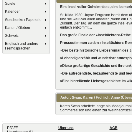
Spiele
Eine Insel voller Geheimnisse, eine bemer
Kalender
St. Kilda 1930: Jayne Ferguson ist mit dem at
und sie weiß vor allen anderen, wenn ein Un
Geschenke / Papeterie
Zukunft. Der Tag, an dem die ganze Insel ev
einfach entkommt ...
Karten / Globen
Das große Finale der »Inseltöchter«-Reihe
Schweiz
Pressestimmen zu den »Inseltöchter«-Ro
Englisch und andere
Fremdsprachen
»Der beste historische Liebesroman des J
»Lebendig erzählt und wunderbar atmosph
»Diese großartige Geschichte und ihre unk
»Die aufregendste, bezauberndste und bew
»Eine hinreißende Liebesgeschichte im wil
Autor:
Swan, Karen / Fröhlich, Anne (Übers
Karen Swan arbeitete lange als Modejournalis
Sommersaison und einen zur Weihnachtszeit
PFAFF
Über uns
AGB