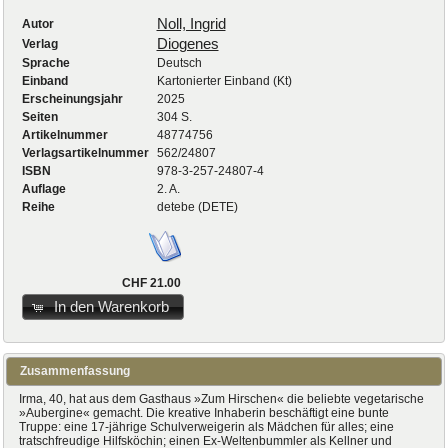
Noll, Ingrid
Autor
Diogenes
Verlag
Sprache
Deutsch
Einband
Kartonierter Einband (Kt)
Erscheinungsjahr
2025
Seiten
304 S.
Artikelnummer
48774756
Verlagsartikelnummer
562/24807
ISBN
978-3-257-24807-4
Auflage
2. A.
Reihe
detebe (DETE)
CHF 21.00
In den Warenkorb
Zusammenfassung
Irma, 40, hat aus dem Gasthaus »Zum Hirschen« die beliebte vegetarische
»Aubergine« gemacht. Die kreative Inhaberin beschäftigt eine bunte
Truppe: eine 17-jährige Schulverweigerin als Mädchen für alles; eine
tratschfreudige Hilfsköchin; einen Ex-Weltenbummler als Kellner und