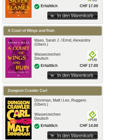
CHF 17.00
Erhältlich
In den Warenkorb
A Court of Wings and Ruin
Maas, Sarah J. / Ernst, Alexandra
(Übers.)
Wasserzeichen
Deutsch
CHF 17.00
Erhältlich
In den Warenkorb
Dungeon Crawler Carl
Dinniman, Matt / Leo, Ruggero
(Übers.)
Wasserzeichen
Deutsch
CHF 14.00
Erhältlich
In den Warenkorb