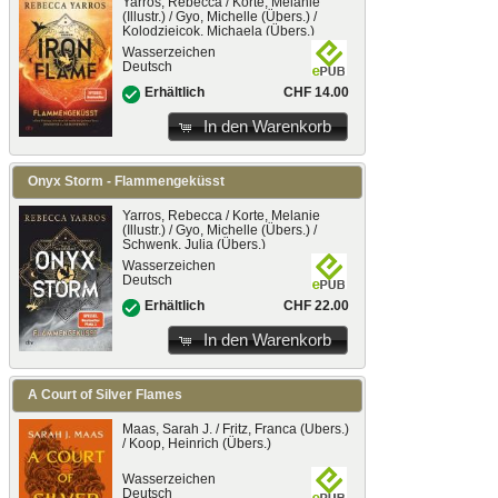
Yarros, Rebecca / Korte, Melanie
(Illustr.) / Gyo, Michelle (Übers.) /
Kolodziejcok, Michaela (Übers.)
Wasserzeichen
Deutsch
CHF 14.00
Erhältlich
In den Warenkorb
Onyx Storm - Flammengeküsst
Yarros, Rebecca / Korte, Melanie
(Illustr.) / Gyo, Michelle (Übers.) /
Schwenk, Julia (Übers.)
Wasserzeichen
Deutsch
CHF 22.00
Erhältlich
In den Warenkorb
A Court of Silver Flames
Maas, Sarah J. / Fritz, Franca (Übers.)
/ Koop, Heinrich (Übers.)
Wasserzeichen
Deutsch