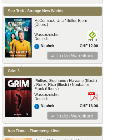
Star Trek - Strange New Worlds
McCormack, Una / Sülter, Björn
(Übers.)
Wasserzeichen
Deutsch
CHF 12.00
Neuheit
In den Warenkorb
Grim 3
Phillips, Stephanie / Flaviano (Illustr.)
/ Renzi, Rico (Illustr.) / Neubauer,
Frank (Übers.)
Wasserzeichen
Deutsch
CHF 16.00
Neuheit
In den Warenkorb
Iron Flame - Flammengeküsst