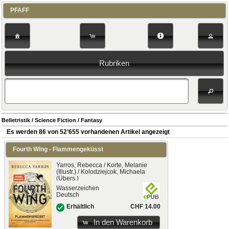
PFAFF
Rubriken
Belletristik / Science Fiction / Fantasy
Es werden 86 von 52’655 vorhandenen Artikel angezeigt
Fourth Wing - Flammengeküsst
Yarros, Rebecca / Korte, Melanie
(Illustr.) / Kolodziejcok, Michaela
(Übers.)
Wasserzeichen
Deutsch
CHF 14.00
Erhältlich
In den Warenkorb